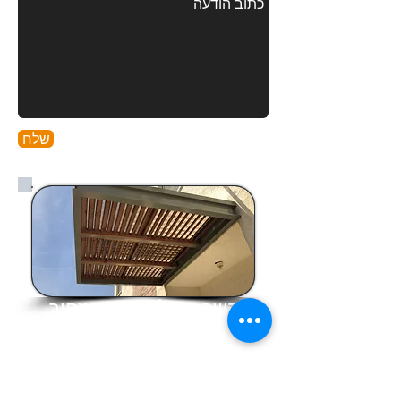
שלח
התקשר וקבל הערכת מחיר
בחינם
052-2992045